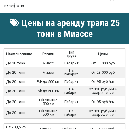
телефона.
Цены на аренду трала 25
тонн в Миассе
Тип
Наименование
Регион
Цены
груза
До 20 тонн
Миасс
Габарит
От 13 000 руб
Не
До 20 тонн
Миасс
От 23 000 руб
габарит
До 20 тонн
РФ до 500 км
Габарит
От 95 руб./км
Не
От 120 руб./км +
До 20 тонн
РФ до 500 км
габарит
разрешение
РФ свыше
До 20 тонн
Габарит
От 95 руб./км
500 км
РФ свыше
Не
От 120 руб./км +
До 20 тонн
500 км
габарит
разрешение
От 20 до 25
Миасс
Габарит
От 17 000 руб